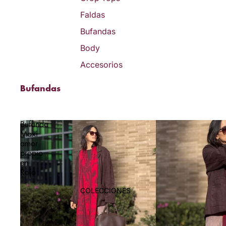
Faldas
Bufandas
Body
Accesorios
Bufandas
Bufanda
Maxi
amor
propio
en
Rojo
COLECCIONES