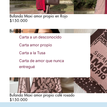
Bufanda Maxi amor propio en Rojo
$150.000
Bufanda
Maxi
Carta a un desconocido
amor
Carta amor propio
propio
café
Carta a la Tusa
rosado
Carta de amor que nunca
entregué
Bufanda Maxi amor propio café rosado
$150.000